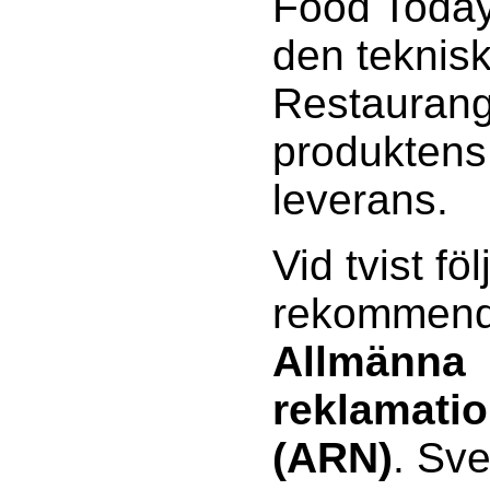
Food Today 
den teknisk
Restaurang
produktens 
leverans.
Vid tvist föl
rekommenda
Allmänna
reklamati
(ARN)
. Sv