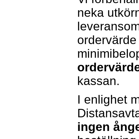
neka utkörn
leveransomr
ordervärde
minimibelo
ordervärd
kassan.
I enlighet 
Distansavta
ingen ånge