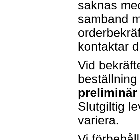
saknas med
samband 
orderbekräf
kontaktar d
Vid bekräft
beställning
preliminär
Slutgiltig l
variera.
Vi förbehåll