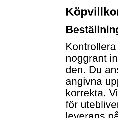
Köpvillko
Beställnin
Kontrollera
noggrant i
den. Du ans
angivna upp
korrekta. V
för utebliv
leverans p