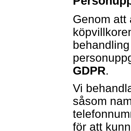
Personupp
Genom att 
köpvillkor
behandling
personuppgi
GDPR
.
Vi behandla
såsom namn
telefonnum
för att kun