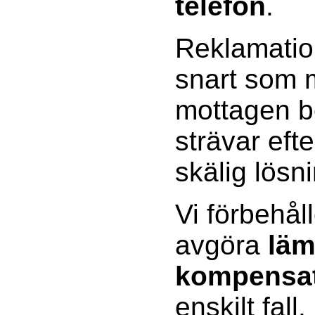
telefon
.
Reklamatio
snart som m
mottagen be
strävar efte
skälig lösn
Vi förbehåll
avgöra
läm
kompensa
enskilt fall.